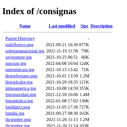
Index of /consignas
Name
Last modified
Size
Description
Parent Directory
-
todoflorece.png
2021-09-21 16:30
877K
soberanianacional.jpg
2021-11-19 11:58
79K
saynomore.jpg
2021-10-25 06:51
66K
pascuas.jpg
2022-04-08 16:04
124K
mirenmicara.jpg
2021-10-15 13:42
71K
llegoelverano.png
2021-10-01 13:59
1.2M
llegoelcalor.jpg
2021-10-29 18:35
121K
latinoamerica.jpg
2021-10-08 14:59
355K
fotosnavidad.png
2021-12-18 16:06
1.4M
fotoartistica.jpg
2022-01-08 17:02
136K
familiarct.png
2021-11-05 17:36
727K
familia.jpg
2021-09-27 08:30
102K
diciembre.png
2021-11-26 11:13
1.2M
diciembre.jpg
2021-11-26 11:14
103K