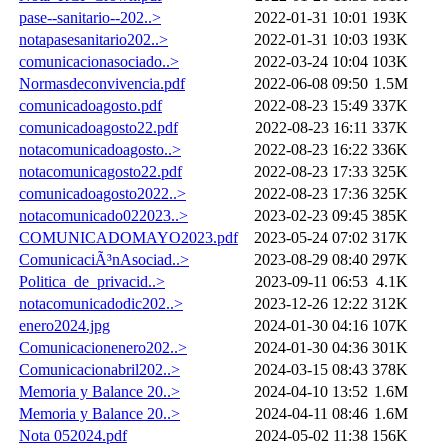
pase--sanitario--202..>
2022-01-31 10:01
193K
notapasesanitario202..>
2022-01-31 10:03
193K
comunicacionasociado..>
2022-03-24 10:04
103K
Normasdeconvivencia.pdf
2022-06-08 09:50
1.5M
comunicadoagosto.pdf
2022-08-23 15:49
337K
comunicadoagosto22.pdf
2022-08-23 16:11
337K
notacomunicadoagosto..>
2022-08-23 16:22
336K
notacomunicagosto22.pdf
2022-08-23 17:33
325K
comunicadoagosto2022..>
2022-08-23 17:36
325K
notacomunicado022023..>
2023-02-23 09:45
385K
COMUNICADOMAYO2023.pdf
2023-05-24 07:02
317K
ComunicaciÃ³nAsociad..>
2023-08-29 08:40
297K
Politica_de_privacid..>
2023-09-11 06:53
4.1K
notacomunicadodic202..>
2023-12-26 12:22
312K
enero2024.jpg
2024-01-30 04:16
107K
Comunicacionenero202..>
2024-01-30 04:36
301K
Comunicacionabril202..>
2024-03-15 08:43
378K
Memoria y Balance 20..>
2024-04-10 13:52
1.6M
Memoria y Balance 20..>
2024-04-11 08:46
1.6M
Nota 052024.pdf
2024-05-02 11:38
156K