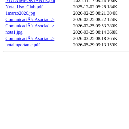
NOTAIMPORTANTE.pdf
2025-11-17 09:24
106K
Nota_Uso_Club.pdf
2025-12-02 05:28
184K
1marzo2026.jpg
2026-02-25 08:21
304K
ComunicaciÃ³nAsociad..>
2026-02-25 08:22
124K
ComunicaciÃ³nAsociad..>
2026-02-25 09:53
380K
nota1.jpg
2026-03-25 08:14
368K
ComunicaciÃ³nAsociad..>
2026-03-25 08:18
365K
notaimportante.pdf
2026-05-29 09:13
159K