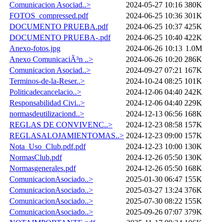
Comunicacion Asociad..>
2024-05-27 10:16
380K
FOTOS_compressed.pdf
2024-06-25 10:36
301K
DOCUMENTO PRUEBA.pdf
2024-06-25 10:37
425K
DOCUMENTO PRUEBA-.pdf
2024-06-25 10:40
422K
Anexo-fotos.jpg
2024-06-26 10:13
1.0M
Anexo ComunicaciÃ³n ..>
2024-06-26 10:20
286K
Comunicacion Asociad..>
2024-09-27 07:21
167K
Terminos-de-la-Reser..>
2024-10-24 08:25
101K
Politicadecancelacio..>
2024-12-06 04:40
242K
Responsabilidad Civi..>
2024-12-06 04:40
229K
normasdeutilizaciond..>
2024-12-13 06:56
168K
REGLAS DE CONVIVENC..>
2024-12-23 08:58
157K
REGLASALOJAMIENTOMAS..>
2024-12-23 09:00
157K
Nota_Uso_Club.pdf.pdf
2024-12-23 10:00
130K
NormasClub.pdf
2024-12-26 05:50
130K
Normasgenerales.pdf
2024-12-26 05:50
168K
ComunicacionAsociado..>
2025-01-30 06:47
155K
ComunicacionAsociado..>
2025-03-27 13:24
376K
ComunicacionAsociado..>
2025-07-30 08:22
155K
ComunicacionAsociado..>
2025-09-26 07:07
379K