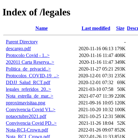
Index of /legales
Name
Last modified
Size
Descr
Parent Directory
-
descargo.pdf
2020-11-16 06:13
179K
Protocolo Covid - 1..>
2020-11-16 11:47
408K
202011 Carta Reserva..>
2020-11-16 11:47
349K
Politica_de_privacid..>
2020-11-27 05:21
293K
Protocolos_COVID-19_..>
2020-12-01 07:31
235K
DDJJ_Salud_RCT.pdf
2020-12-01 07:32
69K
legales_referidos_20..>
2021-03-10 07:58
50K
Nota_estrella_de_mar..>
2021-07-07 11:39
220K
pproximavisitaa.png
2021-09-16 10:05
120K
Convivencia Covid VI..>
2021-10-20 10:32
100K
notaoctubre2021.pdf
2021-10-25 12:31
580K
Convivencia Covid PD..>
2021-11-26 18:04
52K
Nota-RCI-Crown.pdf
2022-01-26 09:07
852K
Nota_RCI_Crown.pdf
2022-01-26 11:33
851K